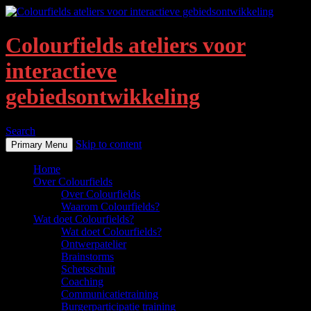
Colourfields ateliers voor
interactieve
gebiedsontwikkeling
Search
Skip to content
Primary Menu
Home
Over Colourfields
Over Colourfields
Waarom Colourfields?
Wat doet Colourfields?
Wat doet Colourfields?
Ontwerpatelier
Brainstorms
Schetsschuit
Coaching
Communicatietraining
Burgerparticipatie training