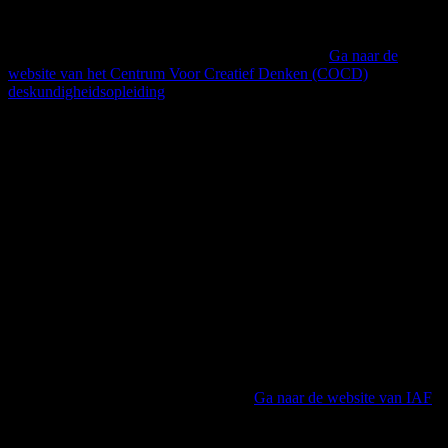
vertrouwen ‘op gevoel’ en ‘intuïtie’. Dat geef ik nu
door aan anderen.
Berthe Jongejan, COCD Deskundigheidsopleiding
Ga naar de
website van het Centrum Voor Creatief Denken (COCD)
deskundigheidsopleiding
IAF Certified Professional Facilitator
(CPF)
Berthe Jongejan is een door de IAF gecertificeerde
professionele facilitator (CPF). IAF staat voor
International Association of Facilitators. Dit is de
internationale beroepsvereniging voor facilitators. In
2000 zijn de eisen voor certificering aan de hand van
een set van
6 Core Competencies
formeel vastgesteld
en sindsdien vormen deze eisen de basis van IAF
certified professional facilitators.
International Association of Facilitators
Ga naar de website van IAF