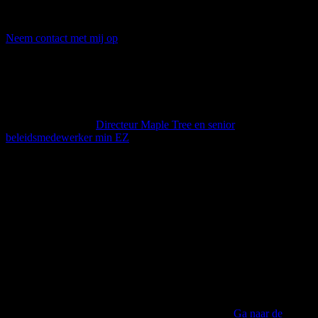
Ervaren professional in gebiedsprocessen,
burgerparticipatie, coaching en communicatietraining
Neem contact met mij op
DLG heeft het project Natuurambitie Grote Wateren
met deskundigheid, flexibiliteit, betrokkenheid en
resultaatgerichtheid geholpen om tot een goed resultaat
te komen.
Graham Dusseldorp
Directeur Maple Tree en senior
beleidsmedewerker min EZ
Op school en op de universiteit en in diverse banen heb
ik geleerd om vooral ‘rationeel’ te denken, te
onderzoeken, te ordenen en logisch te denken. Ik heb
geleerd om het linker deel van mijn hersenen optimaal
te gebruiken. Dat ik een sterke intuïtieve, beeldende en
gevoelskant heb ontdekte ik in de
Deskundigheidsopleiding van het Centrum Voor
Creatief Denken (COCD). Hoe belangrijk het is om te
vertrouwen ‘op gevoel’ en ‘intuïtie’. Dat geef ik nu
door aan anderen.
Berthe Jongejan, COCD Deskundigheidsopleiding
Ga naar de