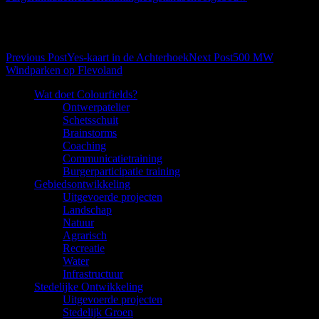
Post navigation
Previous Post
Yes-kaart in de Achterhoek
Next Post
500 MW
Windparken op Flevoland
Wat doet Colourfields?
Ontwerpatelier
Schetsschuit
Brainstorms
Coaching
Communicatietraining
Burgerparticipatie training
Gebiedsontwikkeling
Uitgevoerde projecten
Landschap
Natuur
Agrarisch
Recreatie
Water
Infrastructuur
Stedelijke Ontwikkeling
Uitgevoerde projecten
Stedelijk Groen