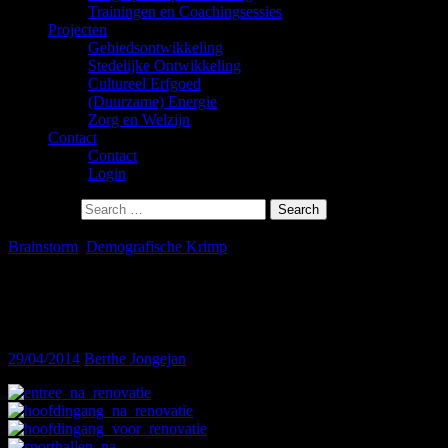
Trainingen en Coachingsessies
Projecten
Gebiedsontwikkeling
Stedelijke Ontwikkeling
Cultureel Erfgoed
(Duurzame) Energie
Zorg en Welzijn
Contact
Contact
Login
Search for:
Brainstorm
,
Demografische Krimp
Herbestemming schoolgebouw
Wesenthorst
29/04/2014
Berthe Jongejan