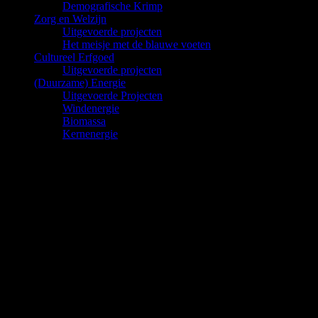
Demografische Krimp
Zorg en Welzijn
Uitgevoerde projecten
Het meisje met de blauwe voeten
Cultureel Erfgoed
Uitgevoerde projecten
(Duurzame) Energie
Uitgevoerde Projecten
Windenergie
Biomassa
Kernenergie
COCD opleiding voor creatieve processen
Op school en op de universiteit en in diverse banen heb
ik geleerd om vooral ‘rationeel’ te denken, te
onderzoeken, te ordenen en logisch te denken. Ik heb
geleerd om het linker deel van mijn hersenen optimaal
te gebruiken. Dat ik een sterke intuïtieve, beeldende en
gevoelskant heb ontdekte ik in de
Deskundigheidsopleiding van het Centrum Voor
Creatief Denken (COCD). Hoe belangrijk het is om te